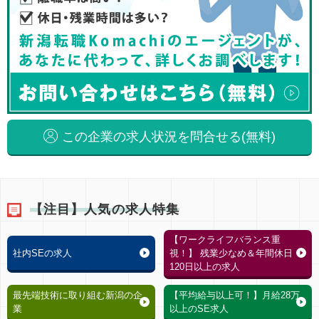
この企業の求人状況を問合せる(無料)
【注目】人気の求人特集
【ワークライフバランス重
社内SEの求人
視！】 残業少なめ＆年間休日
120日以上の求人
最先端技術に取り組む新潟の企
【平均給与以上可！】月給28万
業
以上のSE求人