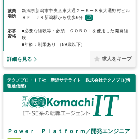
新潟県新潟市中央区東大通２ー５ー８東大通野村ビル
就業
場所
８Ｆ ＪＲ新潟駅から徒歩6分
■必要な経験等：必須 ＣＯＢＯＬを使用した開発経
応募
資格
験
■年齢：制限あり （59歳以下）
求人をキープ
詳細を見る
テクノプロ・ＩＴ社 新潟サテライト 株式会社テクノプロ(情
報通信業)
Ｐｏｗｅｒ Ｐｌａｔｆｏｒｍ／開発エンジニア