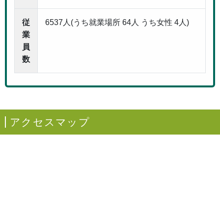
従
6537人(うち就業場所 64人 うち女性 4人)
業
員
数
アクセスマップ