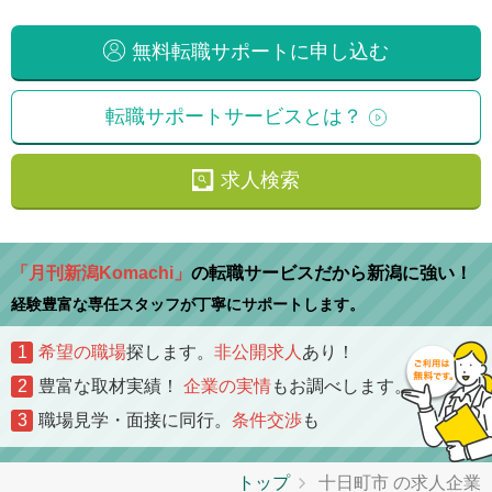
無料転職サポートに申し込む
転職サポートサービスとは？
求人検索
「月刊新潟Komachi」
の転職サービスだから新潟に強い！
経験豊富な専任スタッフが丁寧にサポートします。
1
希望の職場
探します。
非公開求人
あり！
2
豊富な取材実績！
企業の実情
もお調べします。
3
職場見学・面接に同行。
条件交渉
も
トップ
十日町市 の求人企業