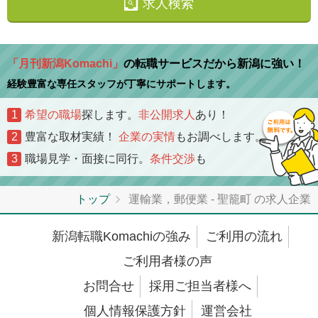
求人検索
「月刊新潟Komachi」
の転職サービスだから新潟に強い！
経験豊富な専任スタッフが丁寧にサポートします。
1
希望の職場
探します。
非公開求人
あり！
2
豊富な取材実績！
企業の実情
もお調べします。
3
職場見学・面接に同行。
条件交渉
も
トップ
運輸業，郵便業 - 聖籠町 の求人企業
新潟転職Komachiの強み
ご利用の流れ
ご利用者様の声
お問合せ
採用ご担当者様へ
個人情報保護方針
運営会社