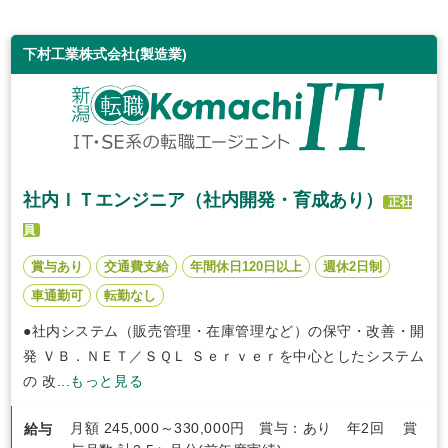
下村工業株式会社(製造業)
社内ＩＴエンジニア（社内開発・育成あり）
正社
員
賞与あり
交通費支給
年間休日120日以上
週休2日制
車通勤可
転勤なし
●社内システム（販売管理・在庫管理など）の保守・改善・開
発 ＶＢ．ＮＥＴ／ＳＱＬ Ｓｅｒｖｅｒを中心としたシステム
の 改...
もっと見る
月額 245,000～330,000円 賞与：あり 年2回 賞
給与