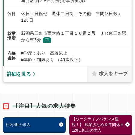
与月数 計2.5ヶ月分(前年度実績)
休日：日祝他 週休二日制：その他 年間休日数：
休日
120日
新潟県三条市西大崎１丁目１６番２号 ＪＲ東三条駅
就業
場所
から車5分
■学歴：あり 高校以上
応募
資格
■年齢：制限あり （40歳以下）
求人をキープ
詳細を見る
【注目】人気の求人特集
【ワークライフバランス重
社内SEの求人
視！】 残業少なめ＆年間休日
120日以上の求人