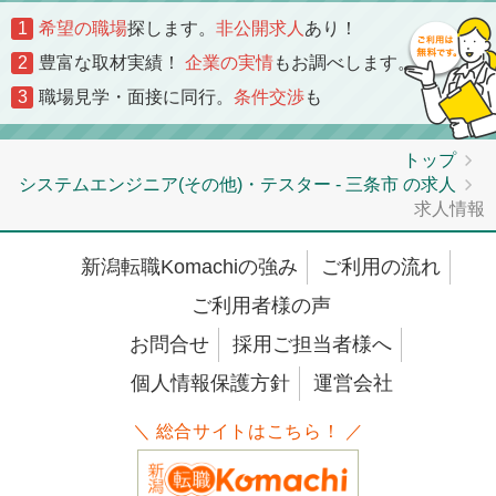
1
希望の職場
探します。
非公開求人
あり！
2
豊富な取材実績！
企業の実情
もお調べします。
3
職場見学・面接に同行。
条件交渉
も
トップ
システムエンジニア(その他)・テスター - 三条市 の求人
求人情報
新潟転職Komachiの強み
ご利用の流れ
ご利用者様の声
お問合せ
採用ご担当者様へ
個人情報保護方針
運営会社
＼ 総合サイトはこちら！ ／