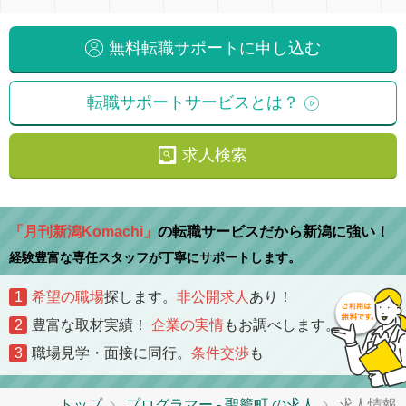
無料転職サポートに申し込む
転職サポートサービスとは？
求人検索
「月刊新潟Komachi」
の転職サービスだから新潟に強い！
経験豊富な専任スタッフが丁寧にサポートします。
1
希望の職場
探します。
非公開求人
あり！
2
豊富な取材実績！
企業の実情
もお調べします。
3
職場見学・面接に同行。
条件交渉
も
トップ
プログラマー - 聖籠町 の求人
求人情報