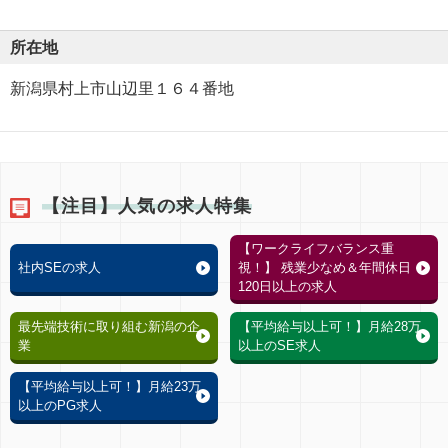
所在地
新潟県村上市山辺里１６４番地
【注目】人気の求人特集
【ワークライフバランス重
社内SEの求人
視！】 残業少なめ＆年間休日
120日以上の求人
最先端技術に取り組む新潟の企
【平均給与以上可！】月給28万
業
以上のSE求人
【平均給与以上可！】月給23万
以上のPG求人