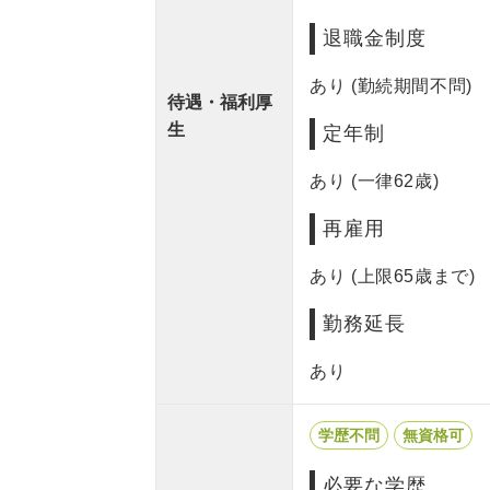
退職金制度
あり (勤続期間不問)
待遇・福利厚
生
定年制
あり (一律62歳)
再雇用
あり (上限65歳まで)
勤務延長
あり
学歴不問
無資格可
必要な学歴