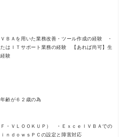
 ＶＢＡを用いた業務改善・ツール作成の経験 ・
またはＩＴサポート業務の経験 【あれば尚可】生
用経験
年年齢が６２歳の為
ＩＦ・ＶＬＯＯＫＵＰ） ・ＥｘｃｅｌＶＢＡでの
ＷｉｎｄｏｗｓＰＣの設定と障害対応