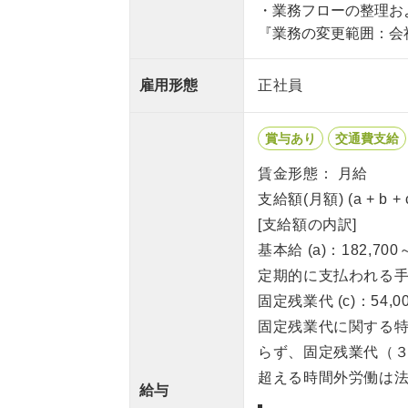
・業務フローの整理お
『業務の変更範囲：会
雇用形態
正社員
賞与あり
交通費支給
賃金形態： 月給
支給額(月額) (a + b +
[支給額の内訳]
基本給 (a)：182,700
定期的に支払われる手当
固定残業代 (c)：54,00
固定残業代に関する
らず、固定残業代（
超える時間外労働は
給与