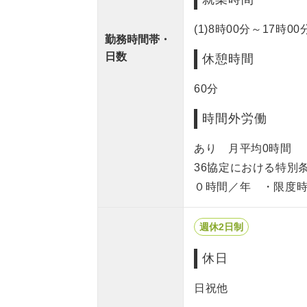
(1)8時00分～17時00
勤務時間帯・
日数
休憩時間
60分
時間外労働
あり 月平均0時間
36協定における特別
０時間／年 ・限度時
週休2日制
休日
日祝他