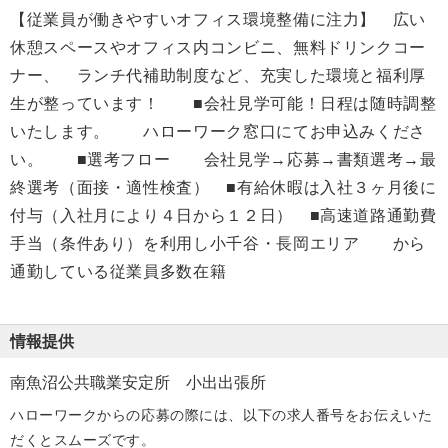
【従業員が働きやすいオフィス環境整備に注力】 広い
休憩スペースやオフィス内コンビニ、無料ドリンクコー
ナー、 ランチ代補助制度など、充実した環境と福利厚
生が整っています！ ■会社見学可能！日程は随時調整
いたします。 ハローワーク窓口にてお申込みくださ
い。 ■選考フロー 会社見学→応募→書類選考→最
終選考（面接・適性検査） ■有給休暇は入社３ヶ月後に
付与（入社月により４日から１２日） ■高速道路通勤費
手当（条件あり）を利用し小千谷・長岡エリア から
通勤している従業員多数在籍
情報提供
南魚沼公共職業安定所 小出出張所
ハローワークからの応募の際には、以下の求人番号をお伝えいた
だくとスムーズです。