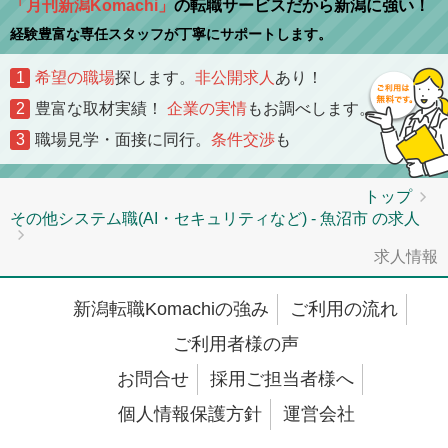
「月刊新潟Komachi」
の転職サービスだから新潟に強い！
経験豊富な専任スタッフが丁寧にサポートします。
1
希望の職場
探します。
非公開求人
あり！
2
豊富な取材実績！
企業の実情
もお調べします。
3
職場見学・面接に同行。
条件交渉
も
トップ
その他システム職(AI・セキュリティなど) - 魚沼市 の求人
求人情報
新潟転職Komachiの強み
ご利用の流れ
ご利用者様の声
お問合せ
採用ご担当者様へ
個人情報保護方針
運営会社