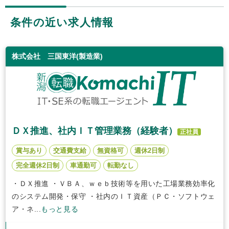
条件の近い求人情報
株式会社 三国東洋(製造業)
ＤＸ推進、社内ＩＴ管理業務（経験者）
正社員
賞与あり
交通費支給
無資格可
週休2日制
完全週休2日制
車通勤可
転勤なし
・ＤＸ推進 ・ＶＢＡ、ｗｅｂ技術等を用いた工場業務効率化
のシステム開発・保守 ・社内のＩＴ資産（ＰＣ・ソフトウェ
ア・ネ...
もっと見る