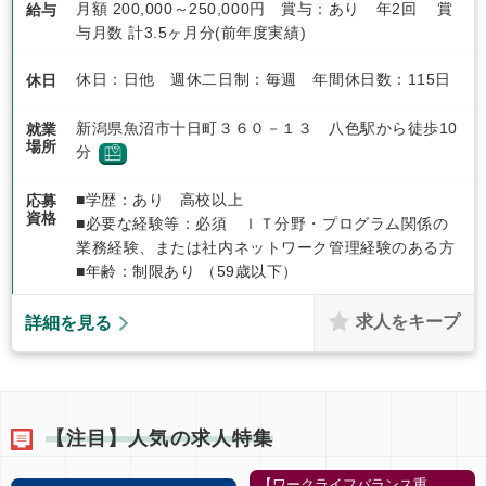
月額 200,000～250,000円 賞与：あり 年2回 賞
給与
与月数 計3.5ヶ月分(前年度実績)
休日：日他 週休二日制：毎週 年間休日数：115日
休日
新潟県魚沼市十日町３６０－１３ 八色駅から徒歩10
就業
場所
分
■学歴：あり 高校以上
応募
資格
■必要な経験等：必須 ＩＴ分野・プログラム関係の
業務経験、または社内ネットワーク管理経験のある方
■年齢：制限あり （59歳以下）
求人をキープ
詳細を見る
【注目】人気の求人特集
【ワークライフバランス重