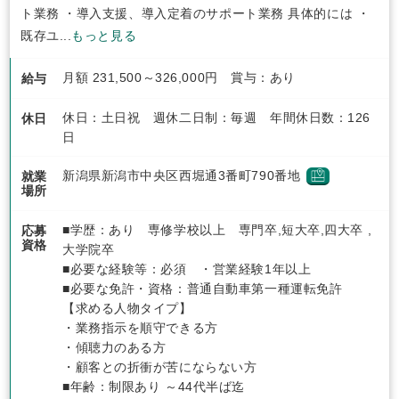
ト業務 ・導入支援、導入定着のサポート業務 具体的には ・
既存ユ...
もっと見る
月額 231,500～326,000円 賞与：あり
給与
休日：土日祝 週休二日制：毎週 年間休日数：126
休日
日
新潟県新潟市中央区西堀通3番町790番地
就業
場所
■学歴：あり 専修学校以上 専門卒,短大卒,四大卒 ,
応募
資格
大学院卒
■必要な経験等：必須 ・営業経験1年以上
■必要な免許・資格：普通自動車第一種運転免許
【求める人物タイプ】
・業務指示を順守できる方
・傾聴力のある方
・顧客との折衝が苦にならない方
■年齢：制限あり ～44代半ば迄