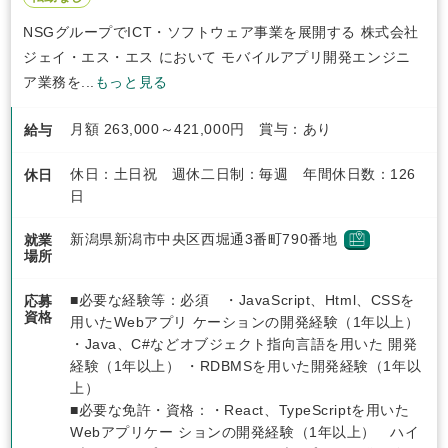
NSGグループでICT・ソフトウェア事業を展開する 株式会社
ジェイ・エス・エス において モバイルアプリ開発エンジニ
ア業務を...
もっと見る
月額 263,000～421,000円 賞与：あり
給与
休日：土日祝 週休二日制：毎週 年間休日数：126
休日
日
新潟県新潟市中央区西堀通3番町790番地
就業
場所
■必要な経験等：必須 ・JavaScript、Html、CSSを
応募
資格
用いたWebアプリ ケーションの開発経験（1年以上）
・Java、C#などオブジェクト指向言語を用いた 開発
経験（1年以上） ・RDBMSを用いた開発経験（1年以
上）
■必要な免許・資格：・React、TypeScriptを用いた
Webアプリケー ションの開発経験（1年以上） ハイ