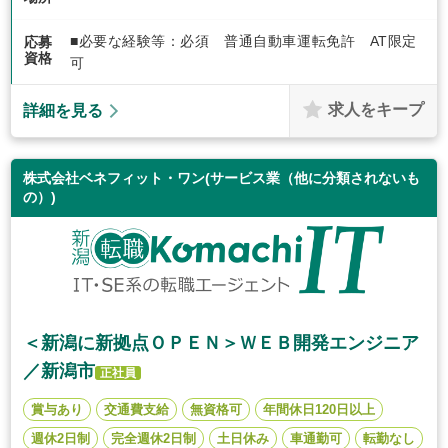
■必要な経験等：必須 普通自動車運転免許 AT限定
応募
資格
可
求人をキープ
詳細を見る
株式会社ベネフィット・ワン(サービス業（他に分類されないも
の）)
＜新潟に新拠点ＯＰＥＮ＞ＷＥＢ開発エンジニア
／新潟市
正社員
賞与あり
交通費支給
無資格可
年間休日120日以上
週休2日制
完全週休2日制
土日休み
車通勤可
転勤なし