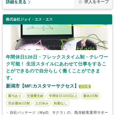
求人をキープ
詳細を見る
株式会社ジェイ・エス・エス
年間休日126日・フレックスタイム制・テレワー
ク可能！ 生活スタイルにあわせて仕事をするこ
とができるので自分らしく働くことができま
す。
新潟市【MF:カスタマーサクセス】
正社員
賞与あり
交通費支給
年間休日120日以上
週休2日制
完全週休2日制
土日休み
転勤なし
・自社パッケージ（MyiD、サクラ）の、既存顧客運用サポー