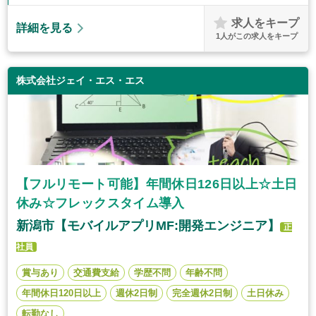
求人をキープ
詳細を見る
1
人がこの求人をキープ
株式会社ジェイ・エス・エス
【フルリモート可能】年間休日126日以上☆土日
休み☆フレックスタイム導入
新潟市【モバイルアプリMF:開発エンジニア】
正
社員
賞与あり
交通費支給
学歴不問
年齢不問
年間休日120日以上
週休2日制
完全週休2日制
土日休み
転勤なし