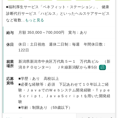
■福利厚生サービス「ベネフィット・ステーション」、 健康
診断代行サービス「ハピルス」といったヘルスケアサービス
など複数...
もっと見る
月額 350,000～700,000円 賞与：あり
給与
休日：土日祝他 週休二日制：毎週 年間休日数：
休日
122日
新潟県新潟市中央区万代島５ー１ 万代島ビル （新
就業
場所
潟ＢＰＯセンター） ＪＲ線新潟駅から車5分
■学歴：あり 高校以上
応募
資格
■必要な経験等：必須 下記あわせて１０年以上ご経
験・ＪａｖａでのＷｅｂシステム開発経験・Ｔｙｐｅ
Ｓｃｒｉｐｔ、ＪａｖａＳｃｒｉｐｔを用いた開発経
験
■年齢：制限あり （59歳以下）