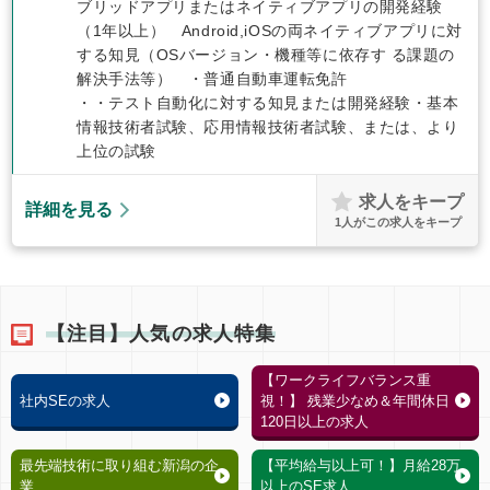
ブリッドアプリまたはネイティブアプリの開発経験
（1年以上） Android,iOSの両ネイティブアプリに対
する知見（OSバージョン・機種等に依存す る課題の
解決手法等） ・普通自動車運転免許
・・テスト自動化に対する知見または開発経験・基本
情報技術者試験、応用情報技術者試験、または、より
上位の試験
求人をキープ
詳細を見る
1
人がこの求人をキープ
【注目】人気の求人特集
【ワークライフバランス重
社内SEの求人
視！】 残業少なめ＆年間休日
120日以上の求人
最先端技術に取り組む新潟の企
【平均給与以上可！】月給28万
業
以上のSE求人