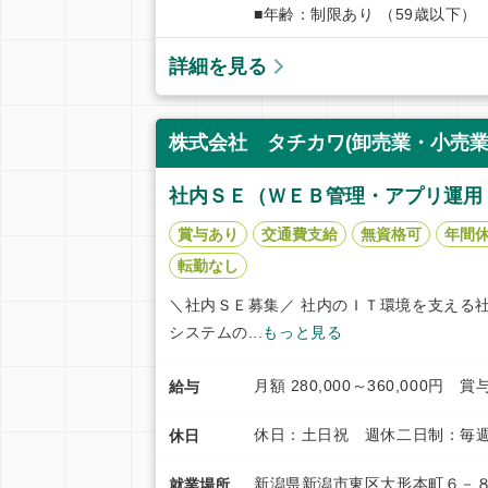
■年齢：制限あり （59歳以下）
詳細を見る
株式会社 タチカワ(卸売業・小売業
社内ＳＥ（ＷＥＢ管理・アプリ運用
賞与あり
交通費支給
無資格可
年間休
転勤なし
＼社内ＳＥ募集／ 社内のＩＴ環境を支える
システムの...
もっと見る
月額 280,000～360,000
給与
休日：土日祝 週休二日制：毎週
休日
新潟県新潟市東区大形本町６－８
就業場所