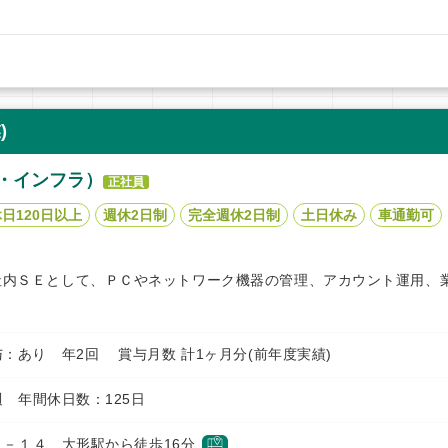
)
・インフラ）
正社員
日120日以上
週休2日制
完全週休2日制
土日休み
車通勤可
社内ＳＥとして、ＰＣやネットワーク機器の管理、アカウント運用、
円 賞与：あり 年2回 賞与月数 計1ヶ月分(前年度実績)
 年間休日数：125日
－１４ 大形駅から徒歩16分