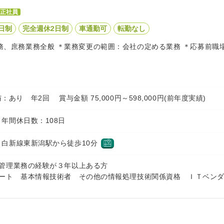
正社員
日制
完全週休2日制
車通勤可
転勤なし
務、庶務業務全般 ＊業務変更の範囲：会社の定める業務 ＊応募前職
 賞与：あり 年2回 賞与金額 75,000円～598,000円(前年度実績)
年間休日数：108日
白新線東新潟駅から徒歩10分
ム管理業務の経験が３年以上ある方
ポート 基本情報技術者 その他の情報処理技術関係資格 ＩＴベン