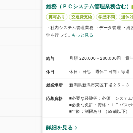
総務（ＰＣシステム管理業務含む）
賞与あり
交通費支給
学歴不問
週休2
・社内システム管理業務 ・データ管理 ・総
学を行って...
もっと見る
月額 220,000～280,000円
給与
休日：日他 週休二日制：毎週 
休日
新潟県新潟市東区下場２５－３ 
就業場所
■必要な経験等：必須 システ
応募資格
■必要な免許・資格：ＩＴパス
■年齢：制限あり （59歳以下）
詳細を見る