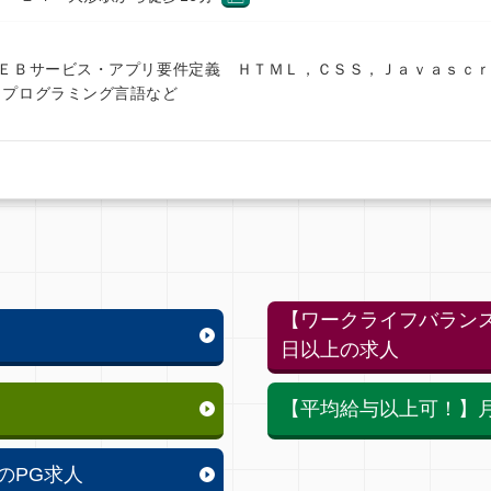
ＷＥＢサービス・アプリ要件定義 ＨＴＭＬ，ＣＳＳ，Ｊａｖａｓｃ
，プログラミング言語など
【ワークライフバランス
日以上の求人
【平均給与以上可！】月
のPG求人