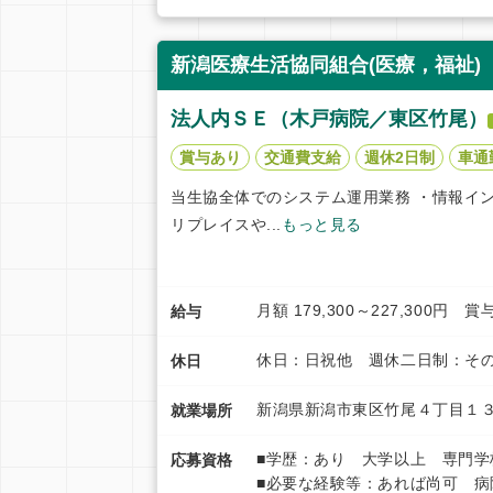
新潟医療生活協同組合(医療，福祉)
法人内ＳＥ（木戸病院／東区竹尾）
賞与あり
交通費支給
週休2日制
車通
当生協全体でのシステム運用業務 ・情報イ
リプレイスや...
もっと見る
月額 179,300～227,300
給与
休日：日祝他 週休二日制：その
休日
新潟県新潟市東区竹尾４丁目１３
就業場所
■学歴：あり 大学以上 専門学
応募資格
■必要な経験等：あれば尚可 病