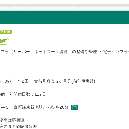
正社員
勤可
ンフラ（サーバー、ネットワーク管理）の整備や管理 ・電子インフラ
円 賞与：あり 年2回 賞与月数 計2ヶ月分(前年度実績)
他 年間休日数：117日
―３ 白新線東新潟駅から徒歩20分
校卒は応相談
院内ＳＥ経験者歓迎