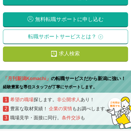
無料転職サポートに申し込む
転職サポートサービスとは？
求人検索
「月刊新潟Komachi」
の転職サービスだから新潟に強い！
経験豊富な専任スタッフが丁寧にサポートします。
1
希望の職場
探します。
非公開求人
あり！
2
豊富な取材実績！
企業の実情
もお調べします。
3
職場見学・面接に同行。
条件交渉
も