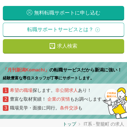
無料転職サポートに申し込む
転職サポートサービスとは？
求人検索
「月刊新潟Komachi」
の転職サービスだから新潟に強い！
経験豊富な専任スタッフが丁寧にサポートします。
1
希望の職場
探します。
非公開求人
あり！
2
豊富な取材実績！
企業の実情
もお調べします。
3
職場見学・面接に同行。
条件交渉
も
トップ
IT系 - 聖籠町 の求人