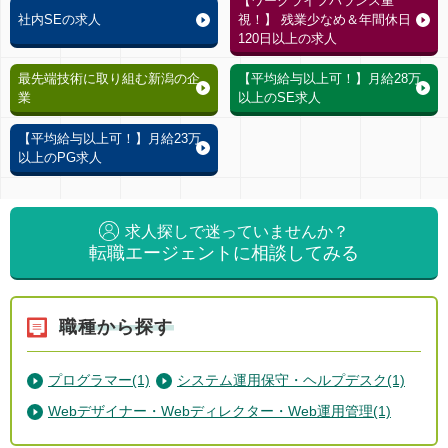
【ワークライフバランス重
社内SEの求人
視！】 残業少なめ＆年間休日
120日以上の求人
最先端技術に取り組む新潟の企
【平均給与以上可！】月給28万
業
以上のSE求人
【平均給与以上可！】月給23万
以上のPG求人
求人探しで迷っていませんか？
転職エージェントに相談してみる
職種から探す
プログラマー(1)
システム運用保守・ヘルプデスク(1)
Webデザイナー・Webディレクター・Web運用管理(1)