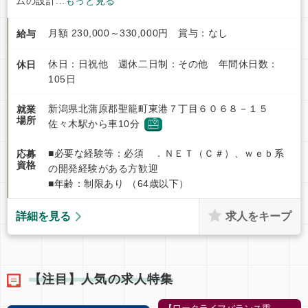
ムの設計...
もっと見る
月額 230,000～330,000円 賞与：なし
給与
休日：日祝他 週休二日制：その他 年間休日数：
休日
105日
新潟県北蒲原郡聖籠町東港７丁目６０６８－１５
就業
場所
佐々木駅から車10分
■必要な経験等：必須 ．ＮＥＴ（Ｃ＃）、ｗｅｂ系
応募
資格
の開発経験がある方歓迎
■年齢：制限あり （64歳以下）
求人をキープ
詳細を見る
【注目】人気の求人特集