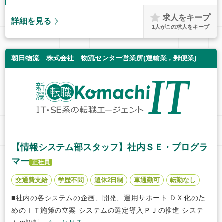
求人をキープ
詳細を見る
1
人がこの求人をキープ
朝日物流 株式会社 物流センター営業所(運輸業，郵便業)
【情報システム部スタッフ】社内ＳＥ・プログラ
マー
正社員
交通費支給
学歴不問
週休2日制
車通勤可
転勤なし
■社内の各システムの企画、開発、運用サポート ＤＸ化のた
めのＩＴ施策の立案 システムの選定導入ＰＪの推進 システ