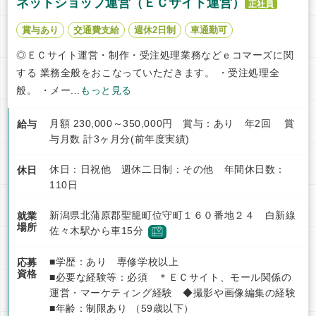
ネットショップ運営（ＥＣサイト運営）
正社員
賞与あり
交通費支給
週休2日制
車通勤可
◎ＥＣサイト運営・制作・受注処理業務などｅコマーズに関
する 業務全般をおこなっていただきます。 ・受注処理全
般。 ・メー...
もっと見る
月額 230,000～350,000円 賞与：あり 年2回 賞
給与
与月数 計3ヶ月分(前年度実績)
休日：日祝他 週休二日制：その他 年間休日数：
休日
110日
新潟県北蒲原郡聖籠町位守町１６０番地２４ 白新線
就業
場所
佐々木駅から車15分
■学歴：あり 専修学校以上
応募
資格
■必要な経験等：必須 ＊ＥＣサイト、モール関係の
運営・マーケティング経験 ◆撮影や画像編集の経験
■年齢：制限あり （59歳以下）