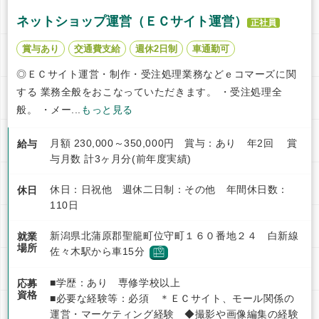
ネットショップ運営（ＥＣサイト運営）
正社員
賞与あり
交通費支給
週休2日制
車通勤可
◎ＥＣサイト運営・制作・受注処理業務などｅコマーズに関
する 業務全般をおこなっていただきます。 ・受注処理全
般。 ・メー...
もっと見る
月額 230,000～350,000円 賞与：あり 年2回 賞
給与
与月数 計3ヶ月分(前年度実績)
休日：日祝他 週休二日制：その他 年間休日数：
休日
110日
新潟県北蒲原郡聖籠町位守町１６０番地２４ 白新線
就業
場所
佐々木駅から車15分
■学歴：あり 専修学校以上
応募
資格
■必要な経験等：必須 ＊ＥＣサイト、モール関係の
運営・マーケティング経験 ◆撮影や画像編集の経験