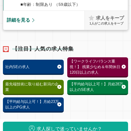
■年齢：制限あり （59歳以下）
求人をキープ
詳細を見る
1
人がこの求人をキープ
【注目】人気の求人特集
【ワークライフバランス重
社内SEの求人
視！】 残業少なめ＆年間休日
120日以上の求人
最先端技術に取り組む新潟の企
【平均給与以上可！】月給28万
業
以上のSE求人
【平均給与以上可！】月給23万
以上のPG求人
求人探しで迷っていませんか？