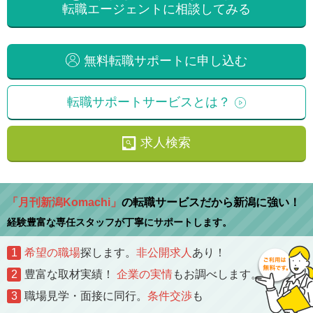
転職エージェントに相談してみる
無料転職サポートに申し込む
転職サポートサービスとは？
求人検索
「月刊新潟Komachi」
の転職サービスだから新潟に強い！
経験豊富な専任スタッフが丁寧にサポートします。
1
希望の職場
探します。
非公開求人
あり！
2
豊富な取材実績！
企業の実情
もお調べします。
3
職場見学・面接に同行。
条件交渉
も