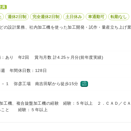
社員
上
週休2日制
完全週休2日制
土日休み
車通勤可
転勤なし
どの設計業務、社内加工機を使った加工開発・試作・量産立ち上げ
円 賞与：あり 年2回 賞与月数 計4.25ヶ月分(前年度実績)
週 年間休日数：128日
１－１ 弥彦工場 南吉田駅から徒歩15分
軸加工機、複合旋盤加工機の経験 経験：５年以上 ２．ＣＡＤ／
ること 経験：５年以上