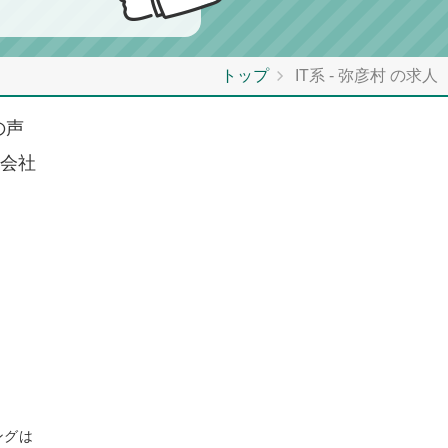
トップ
IT系 - 弥彦村 の求人
の声
会社
ングは