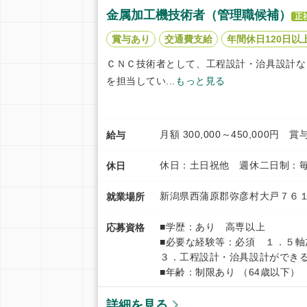
金属加工機技術者（管理職候補）
正
賞与あり
交通費支給
年間休日120日以
ＣＮＣ技術者として、工程設計・治具設計な
を担当してい...
もっと見る
月額 300,000～450,000
給与
休日：土日祝他 週休二日制：毎
休日
新潟県西蒲原郡弥彦村大戸７６
就業場所
■学歴：あり 高専以上
応募資格
■必要な経験等：必須 １．５
３．工程設計・治具設計ができ
■年齢：制限あり （64歳以下）
詳細を見る