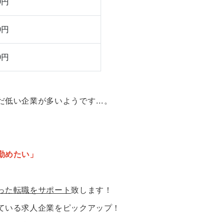
0円
0円
0円
だ低い企業が多いようです…。
勤めたい」
った転職をサポート
致します！
ている求人企業をピックアップ！