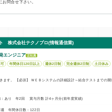
にお問合せ下さい。
ト 株式会社テクノプロ(情報通信業)
発エンジニア
正社員
格可
年間休日120日以上
週休2日制
完全週休2日制
土日休み
きます。 【必須】 ＷＥＢシステムの詳細設計～結合テストまでの開
円 賞与：あり 年2回 賞与月数 計4ヶ月分(前年度実績)
週 年間休日数：122日