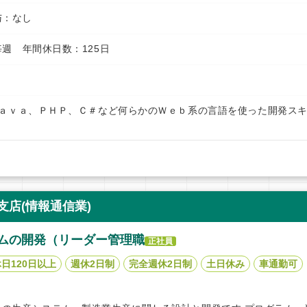
賞与：なし
週 年間休日数：125日
Ｊａｖａ、ＰＨＰ、Ｃ＃など何らかのＷｅｂ系の言語を使った開発ス
店(情報通信業)
ムの開発（リーダー管理職
正社員
日120日以上
週休2日制
完全週休2日制
土日休み
車通勤可