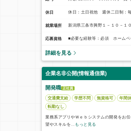
休日：土日祝他 週休二日制：毎
休日
新潟県三条市興野１－１０－１０
就業場所
■必要な経験等：必須 ホーム
応募資格
詳細を見る
企業名非公開(情報通信業)
開発職
正社員
交通費支給
学歴不問
無資格可
年間休
転勤なし
業務系アプリやＷｅｂシステムの開発をお任
望やスキルを...
もっと見る