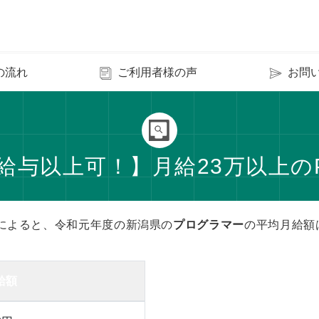
の流れ
ご利用者様の声
お問
給与以上可！】月給23万以上の
によると、令和元年度の新潟県の
プログラマー
の平均月給額
給額