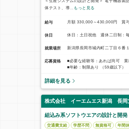
＜生産システムの設計と開発＞ 電子機器製
体テスト、導...
もっと見る
月額 330,000～430,000円 
給与
休日：土日祝他 週休二日制：毎
休日
新潟県長岡市城内町二丁目６番
就業場所
■必要な経験等：あれば尚可 
応募資格
■年齢：制限あり （59歳以下）
詳細を見る
株式会社 イーエムエス新潟 長岡支
組込み系ソフトウエアの設計と開発
交通費支給
学歴不問
無資格可
年間休