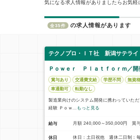
気になる求人情報がありましたらお気軽
の求人情報があります
全35件
テクノプロ・ＩＴ社 新潟サテライ
Ｐｏｗｅｒ Ｐｌａｔｆｏｒｍ／開
賞与あり
交通費支給
学歴不問
無資
車通勤可
転勤なし
製造業向けのシステム開発に携わっていただ
経験 Ｐｏｗ...
もっと見る
月額 240,000～350,000
給与
休日：土日祝他 週休二日制：毎
休日