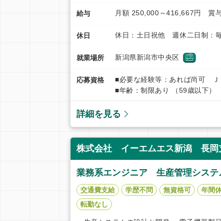
月額 250,000～416,667円 
給与
休日：土日祝他 週休二日制：毎
休日
新潟県新潟市中央区
就業場所
■必要な経験等：あれば尚可 
応募資格
■年齢：制限あり （59歳以下）
詳細を見る
株式会社 イーエムエス新潟 長岡支
業務系エンジニア 生産管理システ
交通費支給
学歴不問
無資格可
年間休
転勤なし