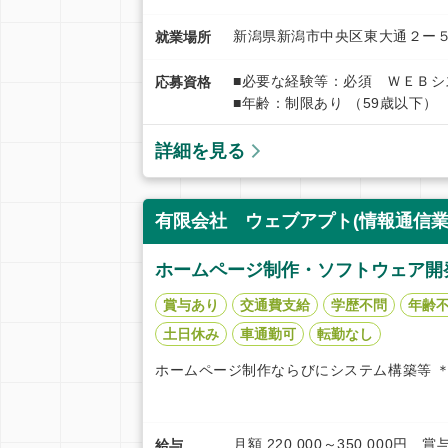
新潟県新潟市中央区東大通２ー
就業場所
■必要な経験等：必須 ＷＥＢシ
応募資格
■年齢：制限あり （59歳以下）
詳細を見る
有限会社 ウェブアプト(情報通信業
ホームページ制作・ソフトウェア開
賞与あり
交通費支給
学歴不問
年齢
土日休み
車通勤可
転勤なし
ホームページ制作ならびにシステム構築等 
月額 220,000～350,000
給与