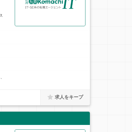
ス
方、
求人をキープ