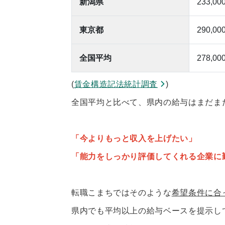
新潟県
233,00
東京都
290,00
全国平均
278,00
(
賃金構造記法統計調査
)
全国平均と比べて、県内の給与はまだま
「今よりもっと収入を上げたい」
「能力をしっかり評価してくれる企業に
転職こまちではそのような
希望条件に合
県内でも平均以上の給与ベースを提示し