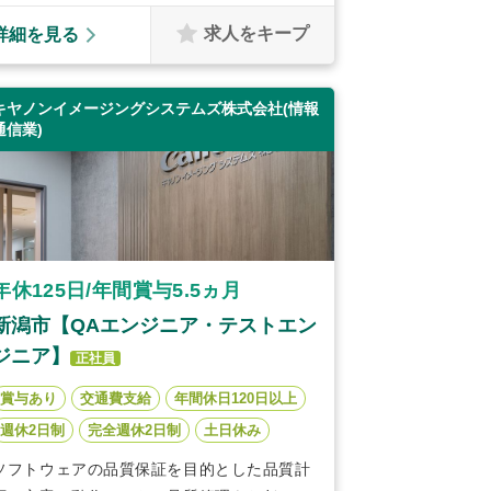
求人をキープ
詳細を見る
キヤノンイメージングシステムズ株式会社(情報
通信業)
年休125日/年間賞与5.5ヵ月
新潟市【QAエンジニア・テストエン
ジニア】
正社員
賞与あり
交通費支給
年間休日120日以上
週休2日制
完全週休2日制
土日休み
ソフトウェアの品質保証を目的とした品質計