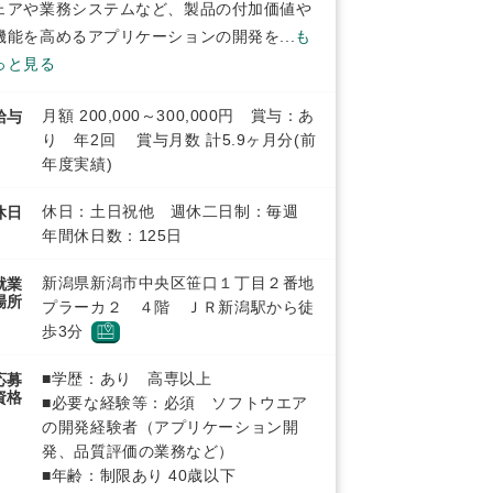
ェアや業務システムなど、製品の付加価値や
機能を高めるアプリケーションの開発を...
も
っと見る
月額 200,000～300,000円 賞与：あ
給与
り 年2回 賞与月数 計5.9ヶ月分(前
年度実績)
休日：土日祝他 週休二日制：毎週
休日
年間休日数：125日
新潟県新潟市中央区笹口１丁目２番地
就業
場所
プラーカ２ ４階 ＪＲ新潟駅から徒
歩3分
■学歴：あり 高専以上
応募
資格
■必要な経験等：必須 ソフトウエア
の開発経験者（アプリケーション開
発、品質評価の業務など）
■年齢：制限あり 40歳以下