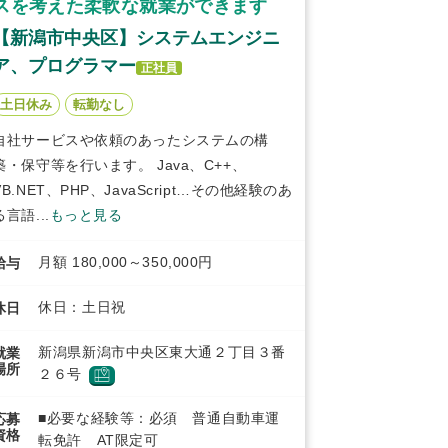
スを考えた柔軟な就業ができます
【新潟市中央区】システムエンジニ
ア、プログラマー
正社員
土日休み
転勤なし
自社サービスや依頼のあったシステムの構
築・保守等を行います。 Java、C++、
VB.NET、PHP、JavaScript…その他経験のあ
る言語...
もっと見る
月額 180,000～350,000円
給与
休日：土日祝
休日
新潟県新潟市中央区東大通２丁目３番
就業
場所
２６号
■必要な経験等：必須 普通自動車運
応募
資格
転免許 AT限定可