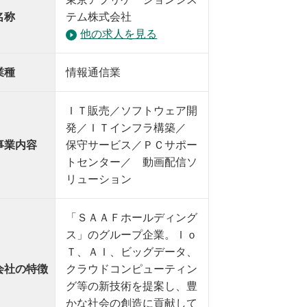
名称
テム株式会社
他の求人を見る
業種
情報通信業
ＩＴ販売／ソフトウェア開
発／ＩＴインフラ構築／
事業内容
保守サービス／ＰＣサポー
トセンター／ 動画配信ソ
リューション
「ＳＡＡＦホールディング
ス」のグループ企業。Ｉｏ
Ｔ、ＡＩ、ビッグデータ、
会社の特徴
クラウドコンピューティン
グ等の新技術を提案し、豊
かな社会の創造に貢献して