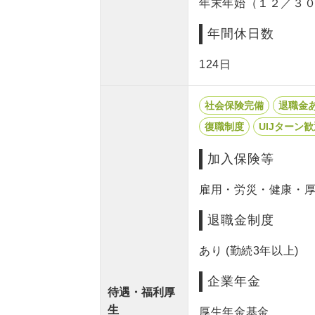
年末年始（１２／３
年間休日数
124日
社会保険完備
退職金
復職制度
UIJターン
加入保険等
雇用・労災・健康・
退職金制度
あり (勤続3年以上)
企業年金
待遇・福利厚
生
厚生年金基金