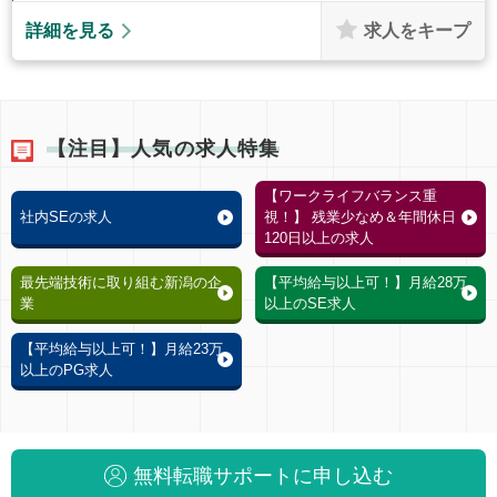
求人をキープ
詳細を見る
【注目】人気の求人特集
【ワークライフバランス重
社内SEの求人
視！】 残業少なめ＆年間休日
120日以上の求人
最先端技術に取り組む新潟の企
【平均給与以上可！】月給28万
業
以上のSE求人
【平均給与以上可！】月給23万
以上のPG求人
無料転職サポートに申し込む