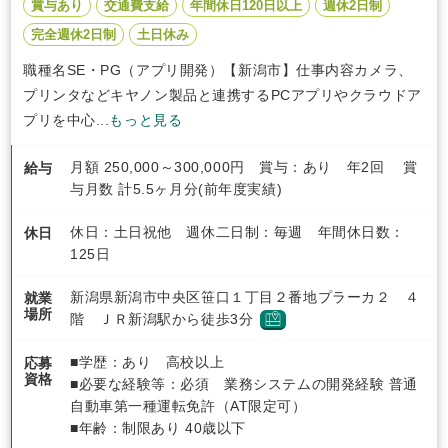
賞与あり
交通費支給
年間休日120日以上
週休2日制
完全週休2日制
土日休み
職種名SE・PG（アプリ開発）【新潟市】仕事内容カメラ、
プリンタなどキヤノン製品と連携するPCアプリやクラウドア
プリを中心...
もっと見る
月額 250,000～300,000円 賞与：あり 年2回 賞
給与
与月数 計5.5ヶ月分(前年度実績)
休日：土日祝他 週休二日制：毎週 年間休日数：
休日
125日
新潟県新潟市中央区笹口１丁目２番地プラーカ２ ４
就業
場所
階 ＪＲ新潟駅から徒歩3分
■学歴：あり 高校以上
応募
資格
■必要な経験等：必須 業務システムの開発経験 普通
自動車第一種運転免許（AT限定可）
■年齢：制限あり 40歳以下