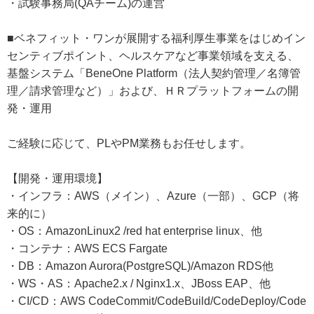
・試験事務局(QAチーム)の運営
■ベネフィット・ワンが展開する福利厚生事業をはじめイン
センティブポイント、ヘルスケアなど事業領域を支える、
基盤システム「BeneOne Platform（法人契約管理／名簿管
理／請求管理など）」および、ＨＲプラットフォームの開
発・運用
ご経験に応じて、PLやPM業務もお任せします。
【開発・運用環境】
・インフラ：AWS（メイン）、Azure（一部）、GCP（将
来的に）
・OS：AmazonLinux2 /red hat enterprise linux、他
・コンテナ：AWS ECS Fargate
・DB：Amazon Aurora(PostgreSQL)/Amazon RDS他
・WS・AS：Apache2.x / Nginx1.x、JBoss EAP、他
・CI/CD：AWS CodeCommit/CodeBuild/CodeDeploy/Code