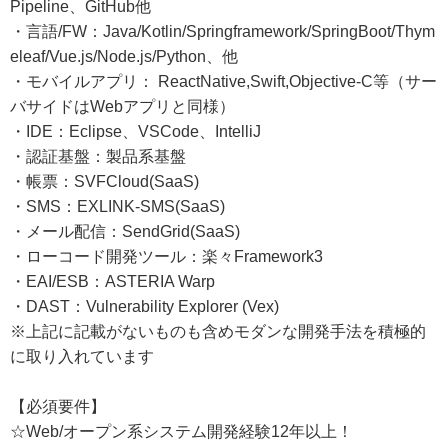
Pipeline、GitHub他
・言語/FW：Java/Kotlin/Springframework/SpringBoot/Thym
eleaf/Vue.js/Node.js/Python、他
・モバイルアプリ： ReactNative,Swift,Objective-C等（サー
バサイドはWebアプリと同様）
・IDE：Eclipse、VSCode、IntelliJ
・認証基盤：製品系基盤
・帳票：SVFCloud(SaaS)
・SMS：EXLINK-SMS(SaaS)
・メール配信：SendGrid(SaaS)
・ローコード開発ツール：楽々Framework3
・EAI/ESB：ASTERIA Warp
・DAST：Vulnerability Explorer (Vex)
※上記に記載がないものも含めモダンな開発手法を積極的
に取り入れています
【必須要件】
☆Web/オープン系システム開発経験12年以上！