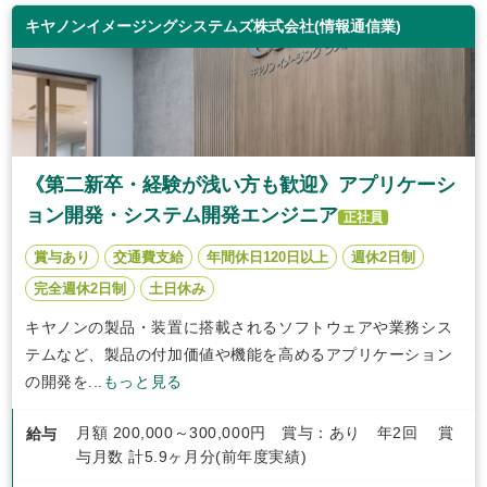
キヤノンイメージングシステムズ株式会社(情報通信業)
《第二新卒・経験が浅い方も歓迎》アプリケーシ
ョン開発・システム開発エンジニア
正社員
賞与あり
交通費支給
年間休日120日以上
週休2日制
完全週休2日制
土日休み
キヤノンの製品・装置に搭載されるソフトウェアや業務シス
テムなど、製品の付加価値や機能を高めるアプリケーション
の開発を...
もっと見る
月額 200,000～300,000円 賞与：あり 年2回 賞
給与
与月数 計5.9ヶ月分(前年度実績)