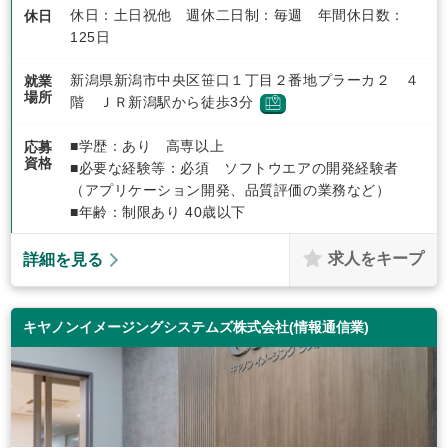
休日：土日祝他 週休二日制：毎週 年間休日数：
休日
125日
新潟県新潟市中央区笹口１丁目２番地プラーカ２ ４
就業
場所
階 ＪＲ新潟駅から徒歩3分
■学歴：あり 高専以上
応募
資格
■必要な経験等：必須 ソフトウエアの開発経験者
（アプリケーション開発、品質評価の業務など）
■年齢：制限あり 40歳以下
求人をキープ
詳細を見る
キヤノンイメージングシステムズ株式会社(情報通信業)