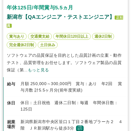
年休125日/年間賞与5.5ヵ月
新潟市【QAエンジニア・テストエンジニア】
正社
員
賞与あり
交通費支給
年間休日120日以上
週休2日制
完全週休2日制
土日休み
ソフトウェアの品質保証を目的とした品質計画の立案・動作
テスト、品質管理をお任せします。ソフトウェア製品の品質
保証（第...
もっと見る
月額 250,000～300,000円 賞与：あり 年2回 賞
給与
与月数 計5.5ヶ月分(前年度実績)
休日：土日祝他 週休二日制：毎週 年間休日数：
休日
125日
新潟県新潟市中央区笹口１丁目２番地プラーカ２ ４
就業
場所
階 ＪＲ新潟駅から徒歩3分