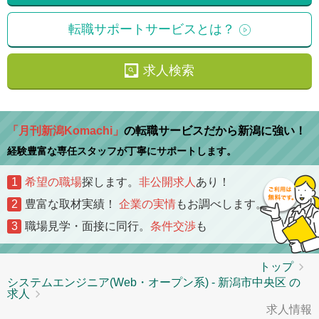
転職サポートサービスとは？
求人検索
「月刊新潟Komachi」
の転職サービスだから新潟に強い！
経験豊富な専任スタッフが丁寧にサポートします。
1
希望の職場
探します。
非公開求人
あり！
2
豊富な取材実績！
企業の実情
もお調べします。
3
職場見学・面接に同行。
条件交渉
も
トップ
システムエンジニア(Web・オープン系) - 新潟市中央区 の
求人
求人情報