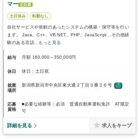
マー
正社員
土日休み
転勤なし
自社サービスや依頼のあったシステムの構築・保守等を行い
ます。 Java、C++、VB.NET、PHP、JavaScript…その他経
験のある言語...
もっと見る
月額 180,000～350,000円
給与
休日：土日祝
休日
新潟県新潟市中央区東大通２丁目３番２６号
就業
場所
■必要な経験等：必須 普通自動車運転免許 AT限定
応募
資格
可
求人をキープ
詳細を見る